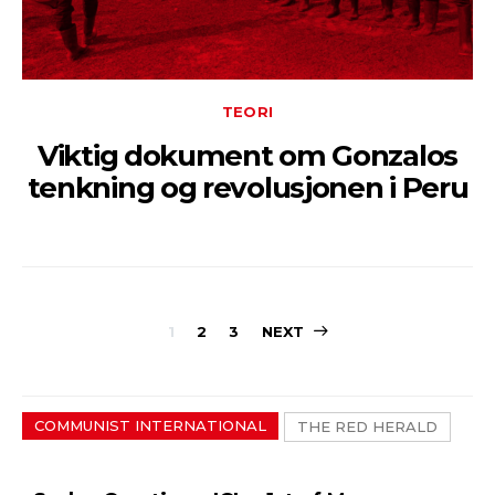
TEORI
Viktig dokument om Gonzalos
tenkning og revolusjonen i Peru
Sidepaginerin
1
2
3
NEXT
COMMUNIST INTERNATIONAL
THE RED HERALD