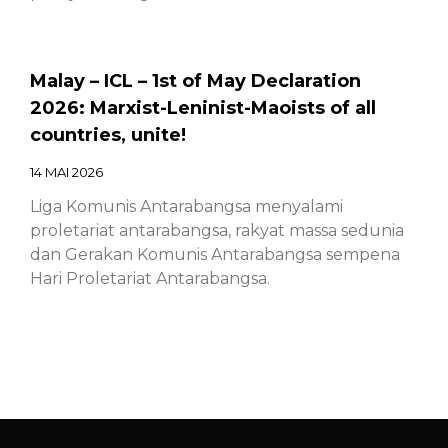
Malay – ICL – 1st of May Declaration
2026: Marxist-Leninist-Maoists of all
countries, unite!
14 MAI 2026
Liga Komunis Antarabangsa menyalami
proletariat antarabangsa, rakyat massa sedunia
dan Gerakan Komunis Antarabangsa sempena
Hari Proletariat Antarabangsa.
Chinese – ICL – 1st of May Declaration
2026: Marxist-Leninist-Maoists of all
countries, unite!