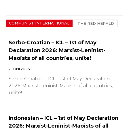
Sidepaginerin
COMMUNIST INTERNATIONAL
THE RED HERALD
Serbo-Croatian – ICL – 1st of May
Declaration 2026: Marxist-Leninist-
Maoists of all countries, unite!
7 JUNI 2026
Serbo-Croatian – ICL – 1st of May Declaration
2026: Marxist-Leninist-Maoists of all countries,
unite!
Indonesian – ICL – 1st of May Declaration
2026: Marxist-Leninist-Maoists of all