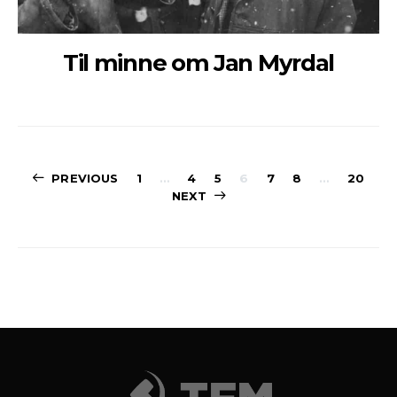
Til minne om Jan Myrdal
Sidepaginerin
PREVIOUS
1
…
4
5
6
7
8
…
20
NEXT